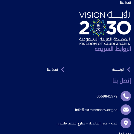
نبذة عنا
الروابط السريعة
الرئيسية
نبذة عنا
إتصل بنا
0569845979
info@tarmeemdev.org.sa
جدة - حي الخالدية - شارع محمد مليباري