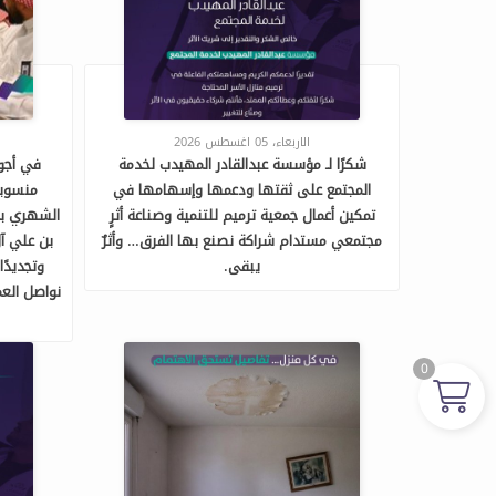
الاربعاء، 05 اغسطس 2026
شكرًا لـ مؤسسة عبدالقادر المهيدب لخدمة
في أجوا
المجتمع على ثقتها ودعمها وإسهامها في
منسوبو
تمكين أعمال جمعية ترميم للتنمية وصناعة أثرٍ
الشهري بحض
مجتمعي مستدام شراكة نصنع بها الفرق… وأثرٌ
بن علي آل
يبقى.
وتجديدًا
نواصل العمل
0