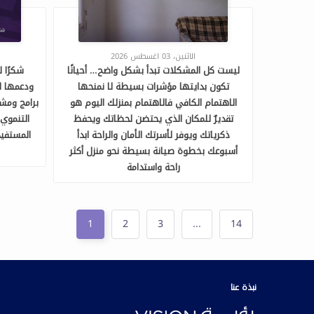
الاثنين، 03 اغسطس 2026
ليست كل المشكلات تبدأ بشكل واضح… أحيانًا
شكرًا ل
تكون بدايتها مؤشرات بسيطة لا نمنحها
ودعمها ا
الاهتمام الكافي فالاهتمام بمنزلك اليوم هو
برامج ومشار
تقديرٌ للمكان الذي يحتضن لحظاتك ويحفظ
التنموي 
ذكرياتك ويوفر لأسرتك الأمان والراحة ابدأ
المستفيد
أسبوعك بخطوة صيانة بسيطة نحو منزل أكثر
راحة واستدامة
1
2
3
...
14
نبذة عنا