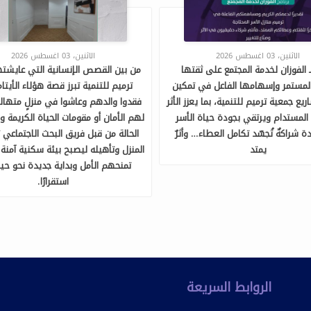
الاثنين، 03 اغسطس 2026
الاثنين، 03 اغسطس 2026
ـ الفوزان لخدمة المجتمع على ثقتها
من بين القصص الإنسانية التي عايشت
لمستمر وإسهامها الفاعل في تمكين
ترميم للتنمية تبرز قصة هؤلاء الأيتام
يع جمعية ترميم للتنمية، بما يعزز الأثر
فقدوا والدهم وعاشوا في منزلٍ متهالك
المستدام ويرتقي بجودة حياة الأسر
لهم الأمان أو مقومات الحياة الكريمة و
ة شراكةٌ تُجسّد تكامل العطاء… وأثرٌ
الحالة من قبل فريق البحث الاجتماعي 
يمتد
المنزل وتأهيله ليصبح بيئة سكنية آمن
تمنحهم الأمل وبداية جديدة نحو حيا
استقرارًا.
الروابط السريعة