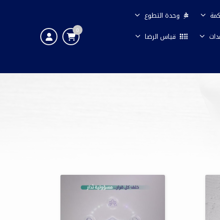
كمة
وحدة التطوع
0
دات
قياس الرضا